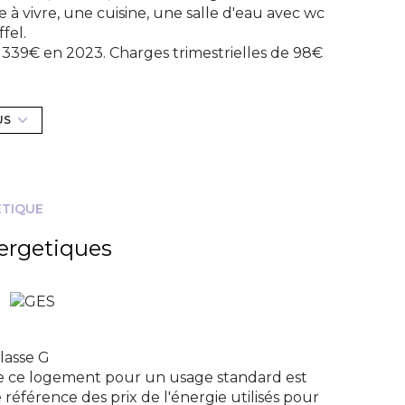
 vivre, une cuisine, une salle d'eau avec wc
fel.
339€ en 2023. Charges trimestrielles de 98€
ravaux/ Tri
une lettre G (759) en consommations
mation de 870€ à 1 2100€ par an, sur l'année
US
 à charge vendeur mais ne comprend pas les
gnement complémentaire, n'hésitez pas à nous
0324.
ÉTIQUE
ergetiques
exposé sont disponibles sur le site
Géorisques
lasse G
e ce logement pour un usage standard est
 référence des prix de l'énergie utilisés pour