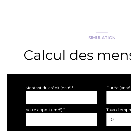
SIMULATION
Calcul des mens
Montant du crédit (en €)*
Durée (anné
Votre apport (en €) *
Taux d'empru