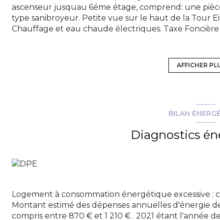
ascenseur jusquau 6éme étage, comprend: une pièce à
type sanibroyeur. Petite vue sur le haut de la Tour Eif
Chauffage et eau chaude électriques. Taxe Foncière 
avec gardien plus 7,27€ de cotisation Alur Fonds de t
Le diagnostic de performance énergétique indique 
énergétiques et C en GES (25)
et indique une consom
AFFICHER PL
de référence 2021.
Le prix affiché comprend les honoraires de l'agence
frais notariés à charge acquéreur. Pour tout rensei
contacter sur le site Lesmaisonsdolivia ou au 066300
BILAN ÉNERG
Diagnostics én
Les informations sur les risques auxquels ce bien est 
Logement à consommation énergétique excessive : c
Montant estimé des dépenses annuelles d'énergie d
compris entre 870 € et 1 210 € . 2021 étant l'année de