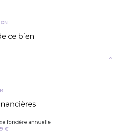
ION
e ce bien
11.21 m²
3.37 m²
ER
3.61 m²
inancières
xe foncière annuelle
9 €