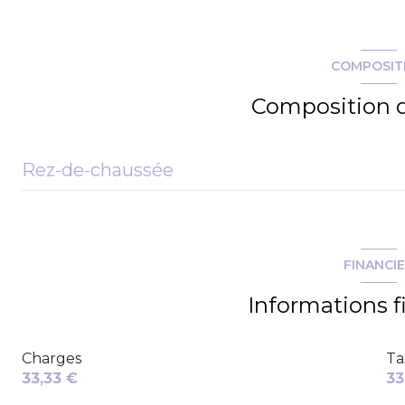
COMPOSIT
Composition d
Rez-de-chaussée
salon/sejour
cuisine
FINANCI
salle d'eau
Informations f
Charges
Ta
33,33 €
33