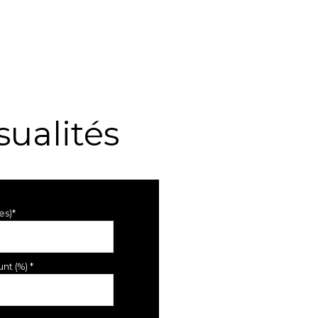
ualités
es)*
nt (%) *