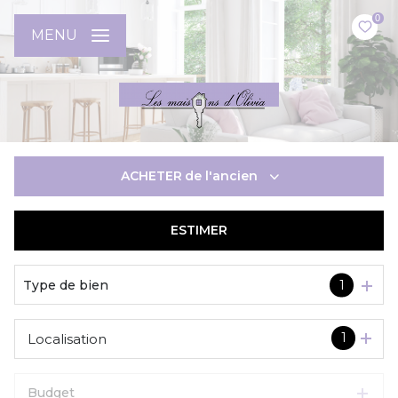
0
MENU
ACHETER
de l'ancien
ESTIMER
De l'ancien
Type de bien
1
1
Localisation
Budget