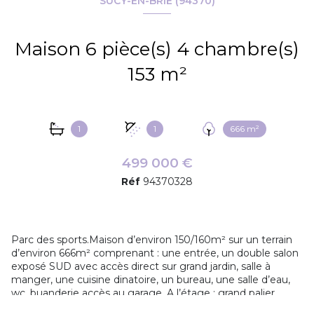
SUCY-EN-BRIE (94370)
Maison 6 pièce(s) 4 chambre(s)
153 m²
1
1
666 m²
499 000 €
Réf
94370328
Parc des sports.Maison d’environ 150/160m² sur un terrain
d’environ 666m² comprenant : une entrée, un double salon
exposé SUD avec accès direct sur grand jardin, salle à
manger, une cuisine dinatoire, un bureau, une salle d’eau,
wc, buanderie accès au garage. A l’étage : grand palier
mezzanine (possibilité de faire 2 chambres