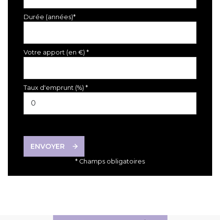
Durée (années)*
Votre apport (en €) *
Taux d'emprunt (%) *
ENVOYER
* Champs obligatoires