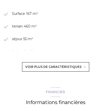
Surface 167 m²
terrain 460 m²
séjour 55 m²
4 chambre(s)
1 salle(s) de bain
VOIR PLUS DE CARACTÉRISTIQUES
1 salle(s) d'eau
construit en 1987
FINANCIER
Informations financières
cuisine séparée (équipée)