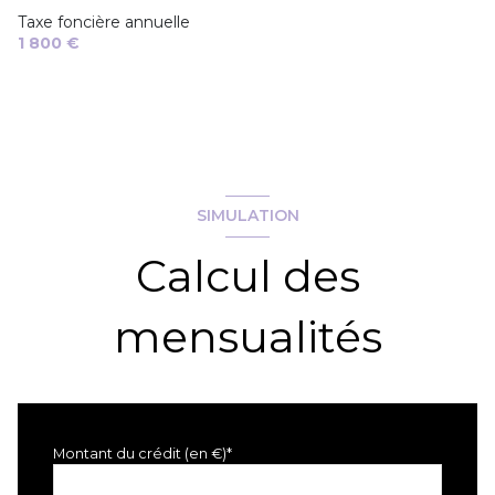
Chauffage central : radiateur (electrique)
Taxe foncière annuelle
1 800 €
1 garage(s)
exposition Est
2 niveau(x)
SIMULATION
terrasse
Calcul des
quartier FORT
mensualités
Montant du crédit (en €)*