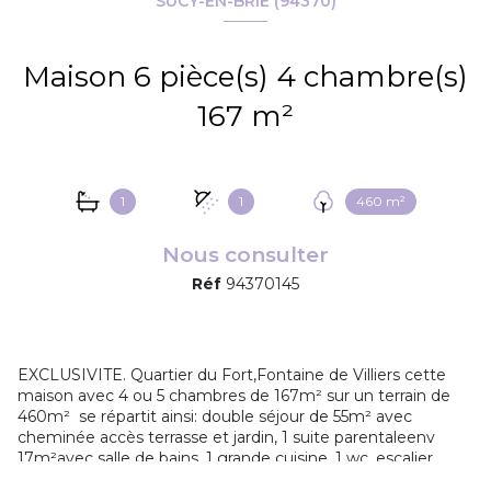
SUCY-EN-BRIE (94370)
Maison 6 pièce(s) 4 chambre(s)
167 m²
1
1
460 m²
Nous consulter
Réf
94370145
EXCLUSIVITE. Quartier du Fort,Fontaine de Villiers cette
maison avec 4 ou 5 chambres de 167m² sur un terrain de
460m² se répartit ainsi: double séjour de 55m² avec
cheminée accès terrasse et jardin, 1 suite parentaleenv
17m²avec salle de bains, 1 grande cuisine, 1 wc, escalier
menant à l'étage disposant de 3 chambres (15,14,11 m²) plus