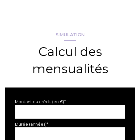
SIMULATION
Calcul des
mensualités
Montant du crédit (en €)*
Durée (années)*