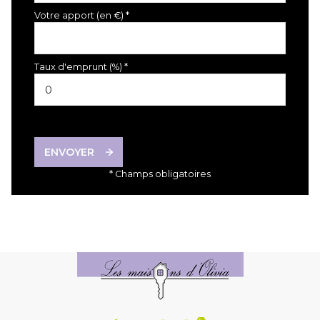
Votre apport (en €) *
Taux d'emprunt (%) *
ENVOYER
* Champs obligatoires