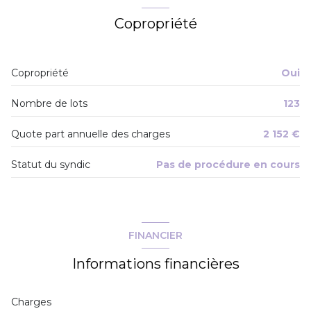
chambre
11.42 m²
Copropriété
cuisine
6.09 m²
Copropriété
Oui
Nombre de lots
123
Quote part annuelle des charges
2 152 €
Statut du syndic
Pas de procédure en cours
FINANCIER
Informations financières
Charges