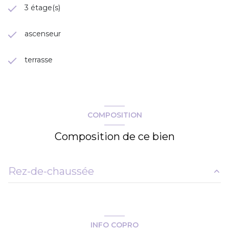
3 étage(s)
ascenseur
terrasse
COMPOSITION
Composition de ce bien
Rez-de-chaussée
salon/sejour
20.87 m²
chambre
10.18 m²
INFO COPRO